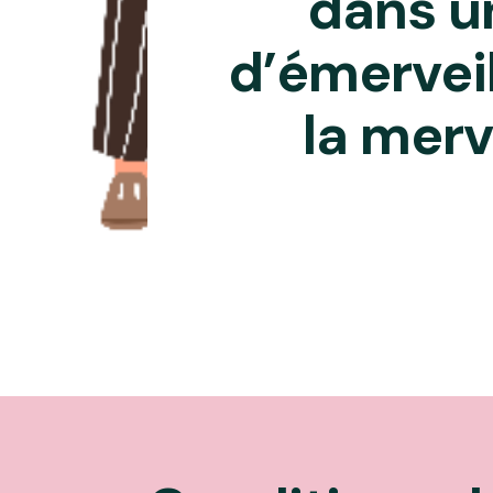
dans u
d’émerveil
la merv