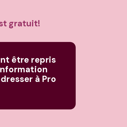
t gratuit!
t être repris
 information
adresser à Pro