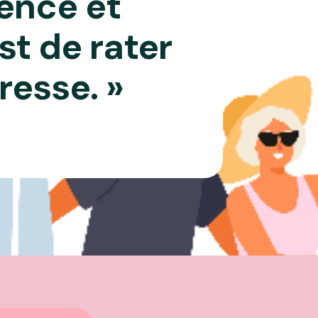
ence et
st de rater
resse. »