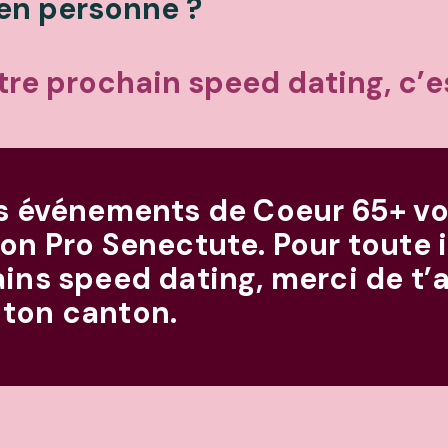
 en personne ?
tre prochain speed dating, c’es
es événements de Coeur 65+ von
ion Pro Senectute. Pour toute
ains speed dating, merci de t’
 ton canton.